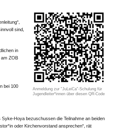
nleitung“,
nnvoll sind,
dlichen in
ke am ZOB
n bei 100
Anmeldung zur "JuLeiCa"-Schulung für
Jugendleiter*innen über diesen QR-Code
s Syke-Hoya bezuschussen die Teilnahme an beiden
tor*in oder Kirchenvorstand ansprechen“, rät