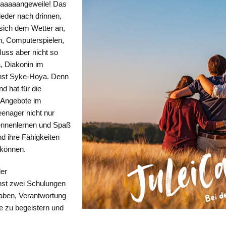
 Laaaaangeweile! Das
ieder nach drinnen,
sich dem Wetter an,
n, Computerspielen,
ss aber nicht so
a, Diakonin im
enst Syke-Hoya. Denn
d hat für die
i Angebote im
enager nicht nur
kennenlernen und Spaß
d ihre Fähigkeiten
 können.
der
nst zwei Schulungen
 haben, Verantwortung
 zu begeistern und