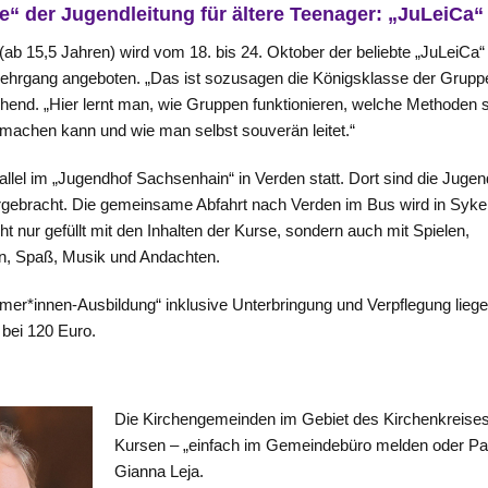
e“ der Jugendleitung für ältere Teenager: „JuLeiCa“
 (ab 15,5 Jahren) wird vom 18. bis 24. Oktober der beliebte „JuLeiCa“
Lehrgang angeboten. „Das ist sozusagen die Königsklasse der Gruppe
chend. „Hier lernt man, wie Gruppen funktionieren, welche Methoden si
achen kann und wie man selbst souverän leitet.“
allel im „Jugendhof Sachsenhain“ in Verden statt. Dort sind die Jugen
rgebracht. Die gemeinsame Abfahrt nach Verden im Bus wird in Sy
ht nur gefüllt mit den Inhalten der Kurse, sondern auch mit Spielen,
n, Spaß, Musik und Andachten.
amer*innen-Ausbildung“ inklusive Unterbringung und Verpflegung liege
 bei 120 Euro.
Die Kirchengemeinden im Gebiet des Kirchenkreise
Kursen – „einfach im Gemeindebüro melden oder Pas
Gianna Leja.