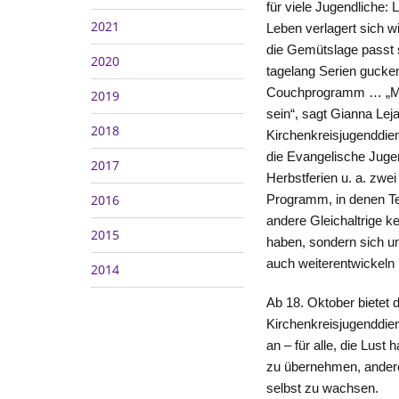
für viele Jugendliche:
2021
Leben verlagert sich w
die Gemütslage passt 
2020
tagelang Serien gucke
Couchprogramm … „Mu
2019
sein“, sagt Gianna Lej
2018
Kirchenkreisjugenddi
die Evangelische Jugen
2017
Herbstferien u. a. zwe
2016
Programm, in denen Te
andere Gleichaltrige 
2015
haben, sondern sich un
auch weiterentwickeln
2014
Ab 18. Oktober bietet 
Kirchenkreisjugenddie
an – für alle, die Lust
zu übernehmen, andere
selbst zu wachsen.